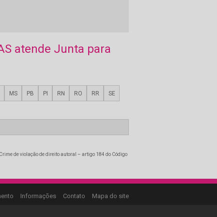
Junta Permutador Calor
Junta Resfriador
Junta Trocador Calor
AS atende Junta para
Manutenção de placas de
trocadores de calor
Retentor de borracha vedação
MS
PB
PI
RN
RO
RR
SE
Retentores de borracha para
desnatadeiras
Rolha de borracha laboratório
Rolha de laboratório
Crime de violação de direito autoral – artigo 184 do Código
mento
Informações
Contato
Mapa do site