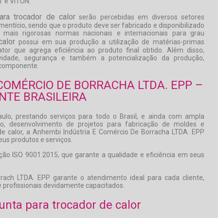
 e VITON.
para trocador de calor
serão percebidas em diversos setores
imentício, sendo que o produto deve ser fabricado e disponibilizado
ais rigorosas normas nacionais e internacionais para grau
calor
possui em sua produção a utilização de matérias-primas
tor que agrega eficiência ao produto final obtido. Além disso,
utividade, segurança e também a potencialização da produção,
 componente.
COMÉRCIO DE BORRACHA LTDA. EPP –
NTE BRASILEIRA
o, prestando serviços para todo o Brasil, e ainda com ampla
ção, desenvolvimento de projetos para fabricação de moldes e
e calor, a Anhembi Indústria E Comércio De Borracha LTDA. EPP
eus produtos e serviços.
ação ISO 9001:2015, que garante a qualidade e eficiência em seus
ach LTDA. EPP garante o atendimento ideal para cada cliente,
 profissionais devidamente capacitados.
unta para trocador de calor