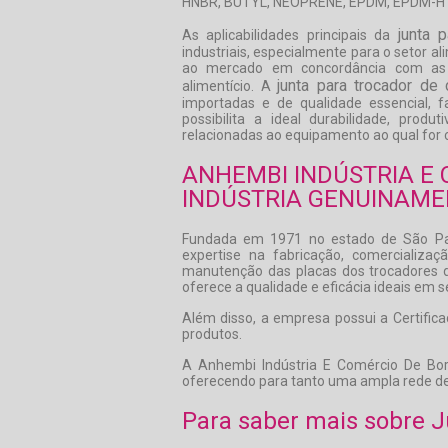
HNBR, BUTYL, NEOPRENE, EPDM, EPDM-HT
junta 
As aplicabilidades principais da
industriais, especialmente para o setor al
ao mercado em concordância com as m
junta para trocador de 
alimentício. A
importadas e de qualidade essencial, fa
possibilita a ideal durabilidade, prod
relacionadas ao equipamento ao qual for
ANHEMBI INDÚSTRIA E 
INDÚSTRIA GENUINAME
Fundada em 1971 no estado de São Paul
expertise na fabricação, comercializa
manutenção das placas dos trocadores d
oferece a qualidade e eficácia ideais em s
Além disso, a empresa possui a Certific
produtos.
A Anhembi Indústria E Comércio De Borr
oferecendo para tanto uma ampla rede de
Para saber mais sobre J