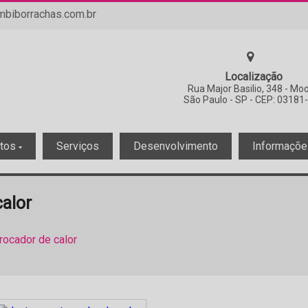
biborrachas.com.br
Localização
Rua Major Basilio, 348 - Mo
São Paulo - SP - CEP: 03181
utos
Serviços
Desenvolvimento
Informaçõ
calor
trocador de calor