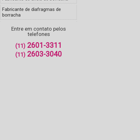
Fabricante de diafragmas de
borracha
Fabricante de membranas em
Entre em contato pelos
silicone
telefones
Fabricantes de arruelas de
2601-3311
(11)
borracha
2603-3040
(11)
Fabricantes de gaxetas
Fabricantes de gaxetas de
borracha
Gaxeta para alta temperatura
Gaxeta para placa
Gaxeta vedação alta temperatura
Gaxetas de borracha
Gaxetas de borracha para
trocadores