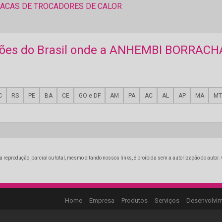
ACAS DE TROCADORES DE CALOR
egiões do Brasil onde a ANHEMBI BORRACH
C
RS
PE
BA
CE
GO e DF
AM
PA
AC
AL
AP
MA
MT
a reprodução, parcial ou total, mesmo citando nossos links, é proibida sem a autorização do autor. 
Home
Empresa
Produtos
Serviços
Desenvolvi