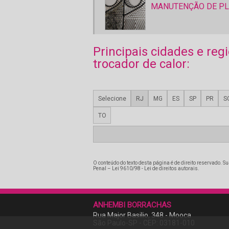
MANUTENÇÃO DE PL
Principais cidades e r
trocador de calor:
Selecione
RJ
MG
ES
SP
PR
S
TO
O conteúdo do texto desta página é de direito reservado. Su
Penal –
Lei 9610/98 - Lei de direitos autorais
.
ANHEMBI BORRACHAS
Rua Major Basilio, 348 - Mooca
São Paulo-SP - CEP: 03181-010