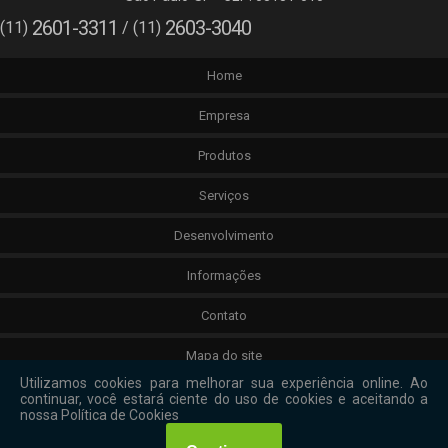
2601-3311
2603-3040
(11)
/ (11)
Home
Empresa
Produtos
Serviços
Desenvolvimento
Informações
Contato
Mapa do site
Nós usamos cookies para garantir que você tenha a
melhor experiência em nosso site.
Copyright © ANHEMBI BORRACHAS. (Lei 9610 de 19/02/1998)