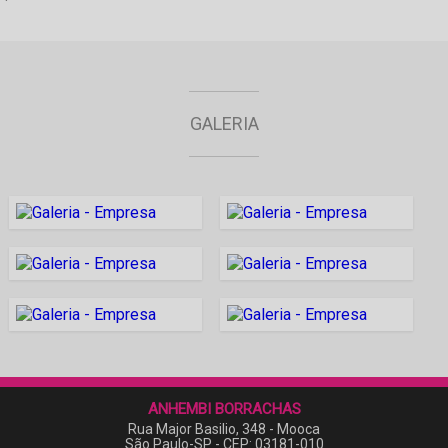
GALERIA
ANHEMBI BORRACHAS
Rua Major Basilio, 348 - Mooca
São Paulo-SP - CEP: 03181-010